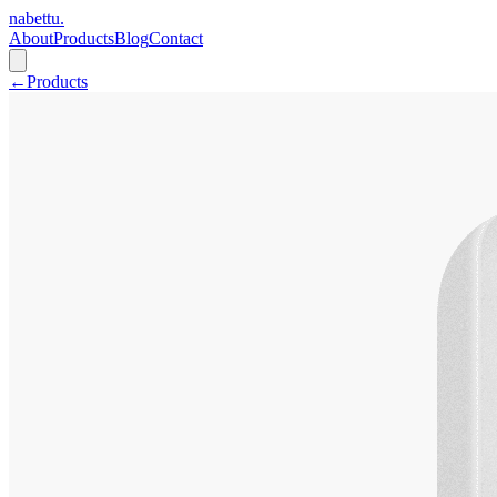
nabettu
.
About
Products
Blog
Contact
←
Products