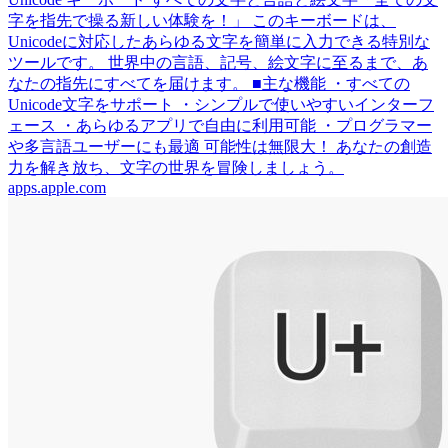
字を指先で操る新しい体験を！」 このキーボードは、
Unicodeに対応したあらゆる文字を簡単に入力できる特別な
ツールです。 世界中の言語、記号、絵文字に至るまで、あ
なたの指先にすべてを届けます。 ■主な機能 ・すべての
Unicode文字をサポート ・シンプルで使いやすいインターフ
ェース ・あらゆるアプリで自由に利用可能 ・プログラマー
や多言語ユーザーにも最適 可能性は無限大！ あなたの創造
力を解き放ち、文字の世界を冒険しましょう。
apps.apple.com