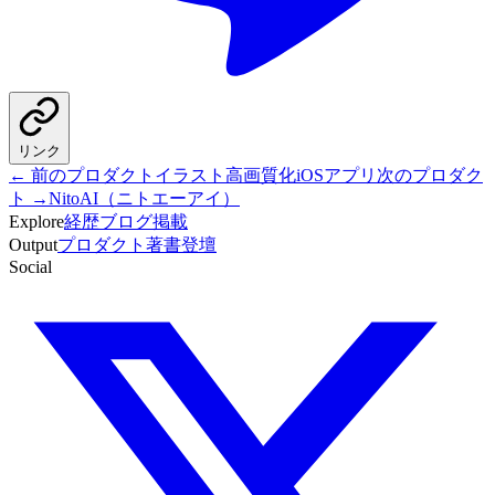
リンク
← 前のプロダクト
イラスト高画質化iOSアプリ
次のプロダク
ト →
NitoAI（ニトエーアイ）
Explore
経歴
ブログ
掲載
Output
プロダクト
著書
登壇
Social