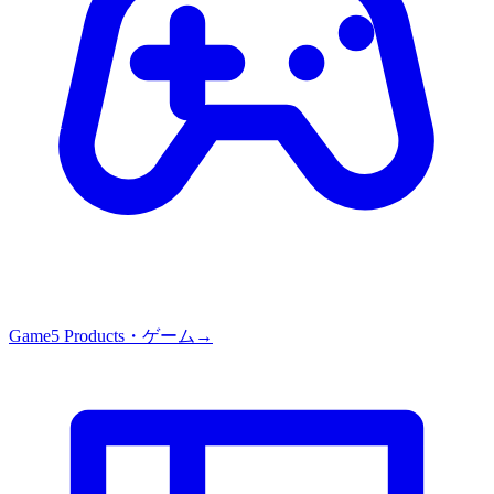
Game
5
Products・
ゲーム
→