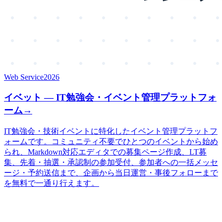
Web Service
2026
イベット — IT勉強会・イベント管理プラットフォ
ーム
→
IT勉強会・技術イベントに特化したイベント管理プラットフ
ォームです。コミュニティ不要でひとつのイベントから始め
られ、Markdown対応エディタでの募集ページ作成、LT募
集、先着・抽選・承認制の参加受付、参加者への一括メッセ
ージ・予約送信まで、企画から当日運営・事後フォローまで
を無料で一通り行えます。