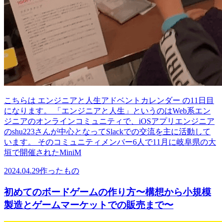
こちらは エンジニアと人生アドベントカレンダー の11日目
になります。 「エンジニアと人生」というのはWeb系エン
ジニアのオンラインコミュニティで、iOSアプリエンジニア
のshu223さんが中心となってSlackでの交流を主に活動して
います。 そのコミュニティメンバー6人で11月に岐阜県の大
垣で開催されたMiniM
2024.04.29
作ったもの
初めてのボードゲームの作り方〜構想から小規模
製造とゲームマーケットでの販売まで〜