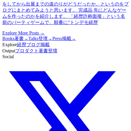
をしてから出展までの道のりがどうだったか、というのをブ
ログにまとめてみようと思います。 完成品 先にどんなゲー
ムを作ったのかを紹介します。 「経歴詐称面接」という名
前のパーティゲームで、順番に”トンデモ経歴
Explore More Posts →
Books
著書
→
Talks
登壇
→
Press
掲載
→
Explore
経歴
ブログ
掲載
Output
プロダクト
著書
登壇
Social