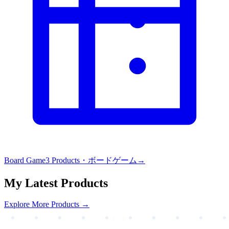
Board Game
3
Products・
ボードゲーム
→
My Latest Products
Explore More Products →