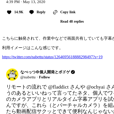
4:39 PM · May 13, 2020
14.9K
Reply
Copy link
Read 48 replies
こちらに触発されて、作業中などで画面共有していても字幕
利用イメージはこんな感じです。
https://twitter.com/nabettu/status/1264695618888298497?s=19
なべっつ🍲個人開発とボドゲ
@
nabettu
·
Follow
リモートの流れで 
@fladdict
 さんや 
@ochyai
 さ
うのあるといいねって言ってたネタ、個人でワ
のカメラアプリとリアルタイム字幕アプリを試
んですが、これら（とバーチャルカメラ）を組
たら動画配信サクッとできて便利なんじゃない