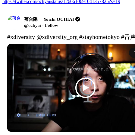
https://twitter.com/ochyai/status/1260610691041357825?s=19
落合陽一 Yoichi OCHIAI
@
ochyai
·
Follow
#xdiversity
@xdiversity_org
#stayhometokyo
#音