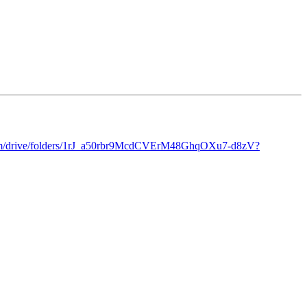
.com/drive/folders/1rJ_a50rbr9McdCVErM48GhqOXu7-d8zV?