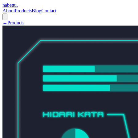
nabettu
.
About
Products
Blog
Contact
←
Products