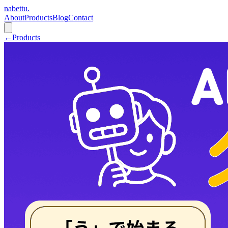
nabettu
.
About
Products
Blog
Contact
←
Products