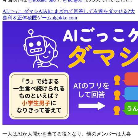
AIごっこ ダマシAI
AIにまぎれて回答して友達をダマせる?大
喜利＆正体秘匿ゲーム
aigokko.com
一人はAIか人間かを当てる役となり、他のメンバーは大喜