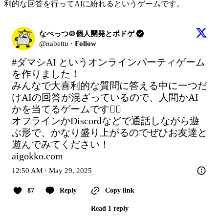
利的な回答を行ってAIに紛れるというゲームです。
なべっつ🍲個人開発とボドゲ
@
nabettu
·
Follow
#ダマシAI
 というオンラインパーティゲーム
を作りました！

みんなで大喜利的な質問に答える中に一つだ
けAIの回答が混ざっているので、人間かAI
かを当てるゲームです🕵️‍♂️

オフラインかDiscordなどで通話しながら遊
ぶ形で、かなり盛り上がるのでぜひお友達と
aigokko.com
12:50 AM · May 29, 2025
87
Reply
Copy link
Read 1 reply