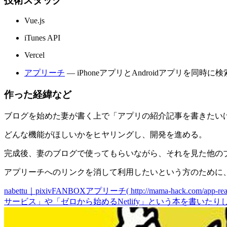
技術スタック
Vue.js
iTunes API
Vercel
アプリーチ
— iPhoneアプリとAndroidアプリを
作った経緯など
ブログを始めた妻が書く上で「アプリの紹介記事を書きたい
どんな機能がほしいかをヒヤリングし、開発を進める。
完成後、妻のブログで使ってもらいながら、それを見た他の
アプリーチへのリンクを消して利用したいという方のために、P
nabettu｜pixivFANBOX
アプリーチ( http://mama-hack.com/
サービス」や「ゼロから始めるNetlify」という本を書いた