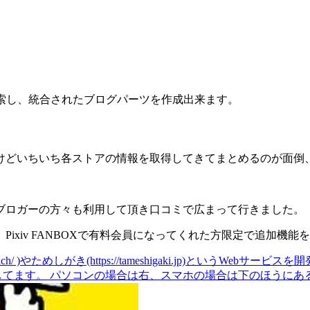
同時に検索し、統合されたブログパーツを作成出来ます。
けどいちいち各ストアの情報を取得してきてまとめるのが面倒
ブロガーの方々も利用して頂き口コミで広まって行きました。
ixiv FANBOXで有料会員になってくれた方限定で追加機能
app-reach/ )やためしがき(https://tameshigaki.jp)というW
りしてます。 パソコンの場合は右、スマホの場合は下のほうにある