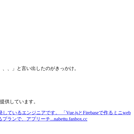
、、、」と言い出したのがきっかけ。
を提供しています。
ebサービスを開発しているエンジニアです。 「Vue.jsとFirebaseで作るミニweb
プランで、アプリーチ...
nabettu.fanbox.cc