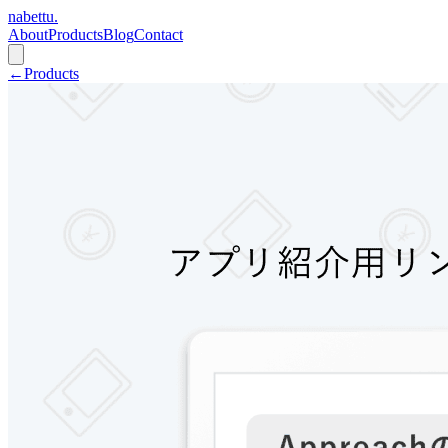
nabettu
.
About
Products
Blog
Contact
←
Products