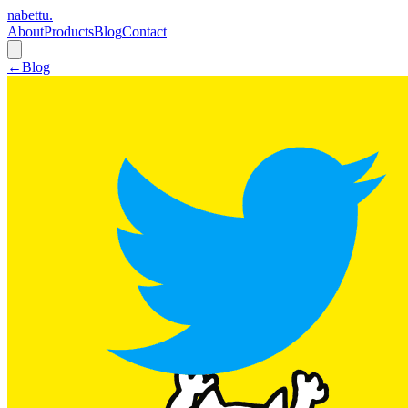
nabettu
.
About
Products
Blog
Contact
←
Blog