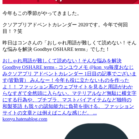
今年もこの季節がやってきました。
クソアプリアドベントカレンダー 2020です。今年で何回
目！？笑
昨日はコンさんの「おしゃれ用語が難しくて読めない！そん
な悩みを解決 Goodbye OSHARE terms」でした！
おしゃれ用語が難しくて読めない！そんな悩みを解決
Goodbye OSHARE terms - コンユウメモ @kon_yu
毎度おなじ
みクソアプリ アドベントカレンダー 1日目の記事でございま
す(皆勤賞） みんなー！今年も役に立たないものを作った
よ！！ ファッション系のウェブサイトを見ると用語がわか
らなすぎて全然頭に入らない。マテリアルなど無駄に横文字
にする行為や、プチプラ、マストバイアイテムなど独特の
和製英語 も我々の認知能力に負荷を掛ける。 ファッション
サイトの文章とは例えばこんな感じだ。 ...
konyu.hatenablog.com