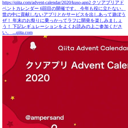
https://qiita.com/advent-calendar/2020/kuso-app2 クソアプリアド
ベントカレンダー 6回目の開催です。 今年も役に立たない、
世の中に貢献しないアプリとかサービスを出しあって遊ぼう
ぜ！ 年末のお祭りに乗っかってラフに開発を楽しみましょ
う！ 下記レギュレーションをよくお読みの上ご参加くださ
い。 ...
qiita.com