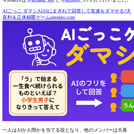
AIごっこ ダマシAI
AIにまぎれて回答して友達をダマせる?大
喜利＆正体秘匿ゲーム
aigokko.com
一人はAIか人間かを当てる役となり、他のメンバーは大喜