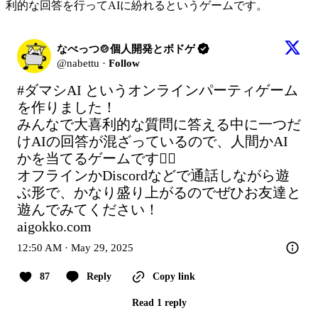
利的な回答を行ってAIに紛れるというゲームです。
なべっつ🍲個人開発とボドゲ
@
nabettu
·
Follow
#ダマシAI
 というオンラインパーティゲーム
を作りました！

みんなで大喜利的な質問に答える中に一つだ
けAIの回答が混ざっているので、人間かAI
かを当てるゲームです🕵️‍♂️

オフラインかDiscordなどで通話しながら遊
ぶ形で、かなり盛り上がるのでぜひお友達と
aigokko.com
12:50 AM · May 29, 2025
87
Reply
Copy link
Read 1 reply