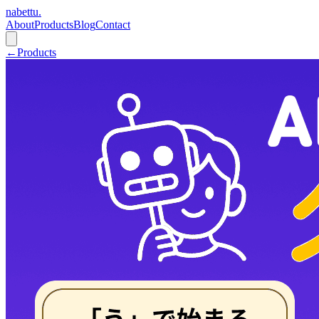
nabettu
.
About
Products
Blog
Contact
←
Products